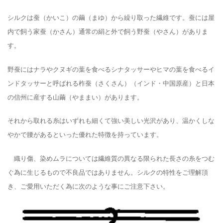
シルクは蚕（かいこ）の繭（まゆ）から繰り取った繊維です。蚕には屋
内で飼う家蚕（かさん）通常の絹と外で飼う野蚕（やさん）がありま
す。
野蚕にはナラやクヌギの葉を食べるシナタッサーやヒマの葉を食べるイ
ンドタッサーと呼ばれる柞蚕（さくさん）（インド・中国原産）と日本
の信州に産する山繭（やままい）があります。
それから取れる糸はいずれも細くて強い美しい光沢があり、温かくしな
やかで腰があるといった優れた特徴を持っています。
織り傷、染めムラについては繊維質の異なる限られた長さの糸をつむ
ぐ為に生じるもので不良品ではありません。シルクの特性をご理解頂
き、ご愛用いただく為に次のような事にご注意下さい。